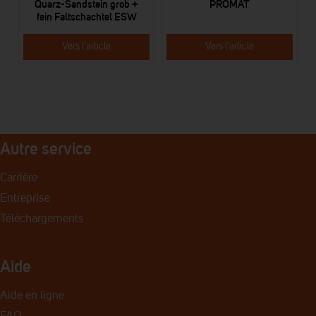
Quarz-Sandstein grob +
PROMAT
fein Faltschachtel ESW
Vers l'article
Vers l'article
Autre service
Carrière
Entreprise
Téléchargements
Aide
Aide en ligne