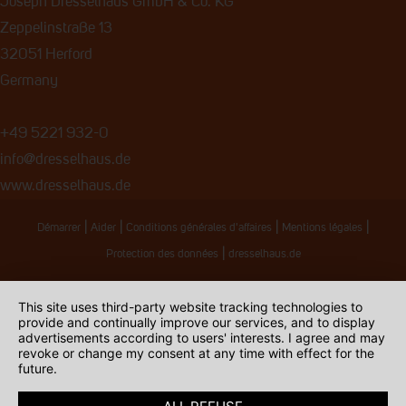
Joseph Dresselhaus GmbH & Co. KG
Zeppelinstraße 13
32051 Herford
Germany
+49 5221 932-0
info@dresselhaus.de
www.dresselhaus.de
|
|
|
|
Démarrer
Aider
Conditions générales d'affaires
Mentions légales
|
Protection des données
dresselhaus.de
This site uses third-party website tracking technologies to
provide and continually improve our services, and to display
advertisements according to users' interests. I agree and may
revoke or change my consent at any time with effect for the
future.