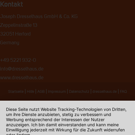
Kontakt
Joseph Dresselhaus GmbH & Co. KG
Zeppelinstraße 13
32051 Herford
Germany
+49 5221 932-0
info@dresselhaus.de
www.dresselhaus.de
|
|
|
|
|
|
Startseite
Hilfe
AGB
Impressum
Datenschutz
dresselhaus.de
FAQ
Diese Seite nutzt Website Tracking-Technologien von Dritten,
um ihre Dienste anzubieten, stetig zu verbessern und
Werbung entsprechend der Interessen der Nutzer
anzuzeigen. Ich bin damit einverstanden und kann meine
Einwilligung jederzeit mit Wirkung für die Zukunft widerrufen
oder ändern.