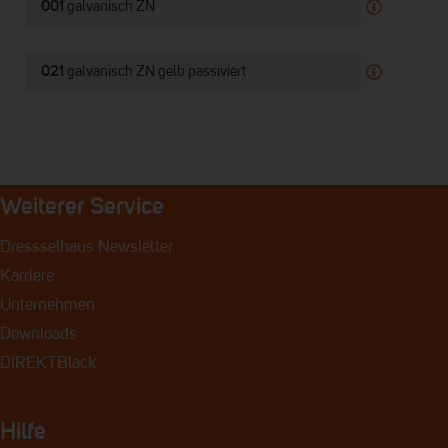
001
galvanisch ZN
021
galvanisch ZN gelb passiviert
Weiterer Service
Dressselhaus Newsletter
Karriere
Unternehmen
Downloads
DIREKTBlack
Hilfe