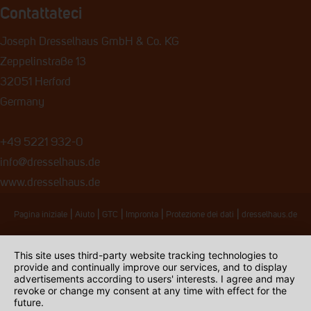
Contattateci
Joseph Dresselhaus GmbH & Co. KG
Zeppelinstraße 13
32051 Herford
Germany
+49 5221 932-0
info@dresselhaus.de
www.dresselhaus.de
|
|
|
|
|
Pagina iniziale
Aiuto
GTC
Impronta
Protezione dei dati
dresselhaus.de
This site uses third-party website tracking technologies to
provide and continually improve our services, and to display
advertisements according to users' interests. I agree and may
revoke or change my consent at any time with effect for the
future.