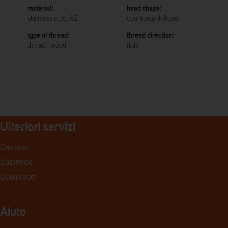
material:
head shape:
stainless steel A2
countersunk head
type of thread:
thread direction:
thread f.wood
right
Ulteriori servizi
Carriera
L'azienda
Download
Aiuto