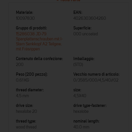
Materiale:
EAN:
10097830
4026303604260
Gruppo di prodotti:
Superficie:
15286038 JD-79
000 uncoated
Spanplattenschrauben mit I-
Stern Senkkopf A2 Teilgew.
mit Fräsrippen
Contenuto della confezione:
Imballaggio:
200
(STD)
Peso [200 pezzo]:
Vecchio numero di articolo:
0.61 KG
0/3585/000/4,5/40//02
thread diameter:
size:
4.5 mm
4,5X40
drive size:
drive type-fastener:
hexalobe 20
hexalobe
thread type:
nominal length:
wood thread
40.0 mm