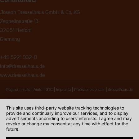
Joseph Dresselhaus GmbH & Co. KG
Zeppelinstraße 13
32051 Herford
Germany
+49 5221 932-0
info@dresselhaus.de
www.dresselhaus.de
|
|
|
|
|
Pagina iniziale
Aiuto
GTC
Impronta
Protezione dei dati
dresselhaus.de
This site uses third-party website tracking technologies to
provide and continually improve our services, and to display
advertisements according to users' interests. I agree and may
revoke or change my consent at any time with effect for the
future.