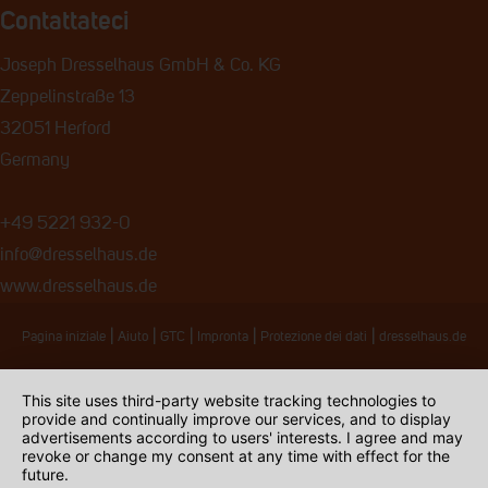
Contattateci
Joseph Dresselhaus GmbH & Co. KG
Zeppelinstraße 13
32051 Herford
Germany
+49 5221 932-0
info@dresselhaus.de
www.dresselhaus.de
|
|
|
|
|
Pagina iniziale
Aiuto
GTC
Impronta
Protezione dei dati
dresselhaus.de
This site uses third-party website tracking technologies to
provide and continually improve our services, and to display
advertisements according to users' interests. I agree and may
revoke or change my consent at any time with effect for the
future.