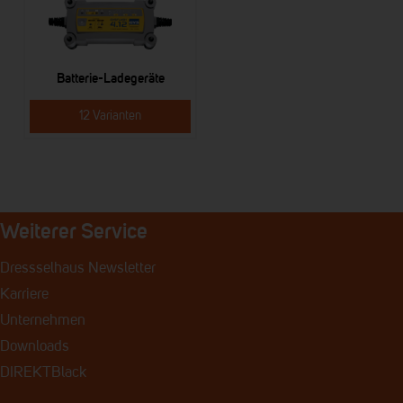
Batterie-Ladegeräte
12 Varianten
Weiterer Service
Dressselhaus Newsletter
Karriere
Unternehmen
Downloads
DIREKTBlack