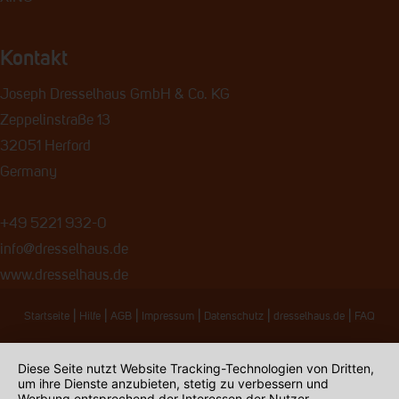
Kontakt
Joseph Dresselhaus GmbH & Co. KG
Zeppelinstraße 13
32051 Herford
Germany
+49 5221 932-0
info@dresselhaus.de
www.dresselhaus.de
|
|
|
|
|
|
Startseite
Hilfe
AGB
Impressum
Datenschutz
dresselhaus.de
FAQ
Diese Seite nutzt Website Tracking-Technologien von Dritten,
um ihre Dienste anzubieten, stetig zu verbessern und
Werbung entsprechend der Interessen der Nutzer