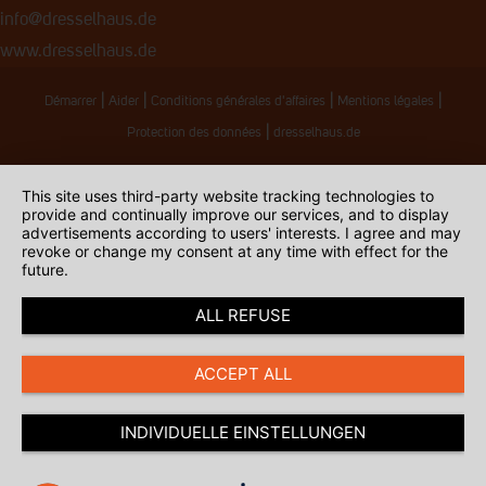
info@dresselhaus.de
www.dresselhaus.de
|
|
|
|
Démarrer
Aider
Conditions générales d'affaires
Mentions légales
|
Protection des données
dresselhaus.de
This site uses third-party website tracking technologies to
provide and continually improve our services, and to display
advertisements according to users' interests. I agree and may
revoke or change my consent at any time with effect for the
future.
ALL REFUSE
ACCEPT ALL
INDIVIDUELLE EINSTELLUNGEN