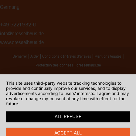
Germany
+49 5221 932-0
info@dresselhaus.de
www.dresselhaus.de
|
|
|
|
Démarrer
Aider
Conditions générales d'affaires
Mentions légales
|
Protection des données
dresselhaus.de
This site uses third-party website tracking technologies to
provide and continually improve our services, and to display
advertisements according to users' interests. I agree and may
revoke or change my consent at any time with effect for the
future.
ALL REFUSE
ACCEPT ALL