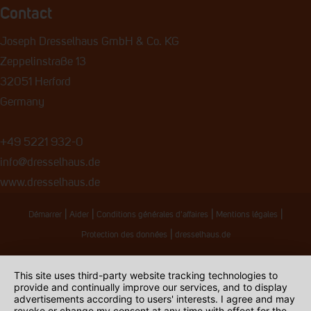
Contact
Joseph Dresselhaus GmbH & Co. KG
Zeppelinstraße 13
32051 Herford
Germany
+49 5221 932-0
info@dresselhaus.de
www.dresselhaus.de
|
|
|
|
Démarrer
Aider
Conditions générales d'affaires
Mentions légales
|
Protection des données
dresselhaus.de
This site uses third-party website tracking technologies to
provide and continually improve our services, and to display
advertisements according to users' interests. I agree and may
revoke or change my consent at any time with effect for the