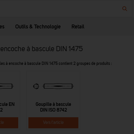
es
Outils & Technologie
Retail
à encoche à bascule DIN 1475
les à encoche à bascule DIN 1475 contient 2 groupes de produits :
scule EN
Goupille à bascule
42
DIN ISO 8742
cle
Vers l'article