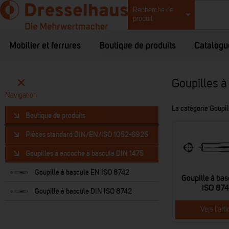
Recherche de
produit
Mobilier et ferrures
Boutique de produits
Catalogu
Goupilles 
Navigation
La catégorie Goupil
Boutique de produits
Pièces standard DIN/EN/ISO 1052-6925
Goupilles à encoche à bascule DIN 1475
Goupille à bascule EN ISO 8742
Goupille à ba
ISO 87
Goupille à bascule DIN ISO 8742
Vers l'arti