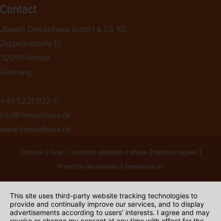
Contact
Joseph Dresselhaus GmbH & Co. KG
Zeppelinstraße 13
32051 Herford
Germany
+49 5221 932-0
info@dresselhaus.de
www.dresselhaus.de
|
|
|
|
Démarrer
Aider
Conditions générales d'affaires
Mentions légales
|
Protection des données
dresselhaus.de
This site uses third-party website tracking technologies to
provide and continually improve our services, and to display
advertisements according to users' interests. I agree and may
revoke or change my consent at any time with effect for the