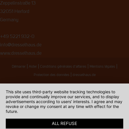
Zeppelinstraße 13
32051 Herford
Germany
+49 5221 932-0
info@dresselhaus.de
www.dresselhaus.de
|
|
|
|
Démarrer
Aider
Conditions générales d'affaires
Mentions légales
|
Protection des données
dresselhaus.de
This site uses third-party website tracking technologies to
provide and continually improve our services, and to display
advertisements according to users' interests. I agree and may
revoke or change my consent at any time with effect for the
future.
ALL REFUSE