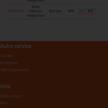
hexagonaux
Bride
10026327
d'écrous
16.0 mm
M16
100
STD
hexagonaux
Autre service
Carrière
Entreprise
Téléchargements
Aide
Aide en ligne
FAQ