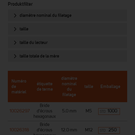
Produktfilter
diamètre nominal du filetage
taille
taille du lecteur
taille totale de la mère
diamètre
Numéro
étiquette
nominal
de
taille
Emballage
Qu
de terme
du
matériel
filetage
Bride
10026297
d'écrous
5.0 mm
M5
1000
STD
hexagonaux
Bride
10026318
d'écrous
12.0 mm
M12
250
STD